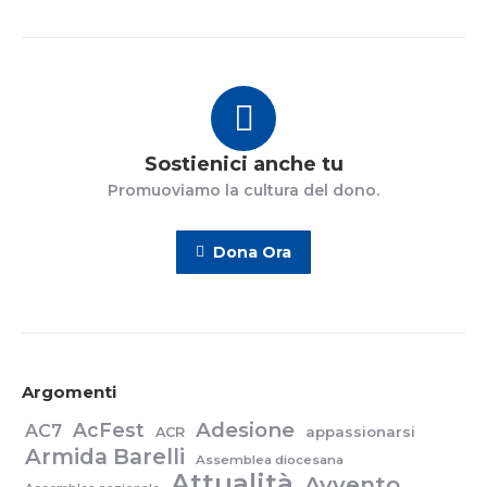
Sostienici anche tu
Promuoviamo la cultura del dono.
Dona Ora
Argomenti
Adesione
AcFest
AC7
appassionarsi
ACR
Armida Barelli
Assemblea diocesana
Attualità
Avvento