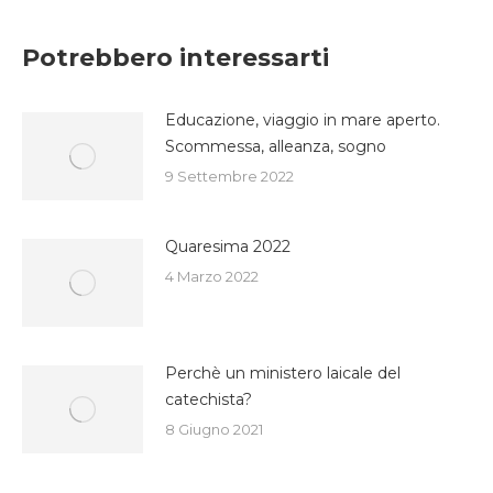
su
su
su
Facebook
Twitter
WhatsApp
Potrebbero interessarti
Educazione, viaggio in mare aperto.
Scommessa, alleanza, sogno
9 Settembre 2022
Quaresima 2022
4 Marzo 2022
Perchè un ministero laicale del
catechista?
8 Giugno 2021