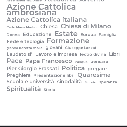
Assemblea nazionale
Azione Cattolica
ambrosiana
Azione Cattolica italiana
Chiesa di Milano
Chiesa
Carlo Maria Martini
Estate
Educazione
Europa
Famiglia
Donna
Formazione
Fede e teologia
giovani
Giuseppe Lazzati
gianna beretta molla
Libri
Laudato si'
Lavoro e impresa
lectio divina
Pace
Papa Francesco
pensare
Pasqua
Politica
Pier Giorgio Frassati
pregare
Quaresima
Preghiera
Presentazione libri
Scuola e università
sinodalità
speranza
Sinodo
Spiritualità
Storia