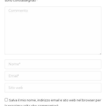
sono contrassegnati
*
Commento
Nome *
Email *
Sito web
Salva il mio nome, indirizzo email e sito web nel browser per
la prossima volta che commenterò.