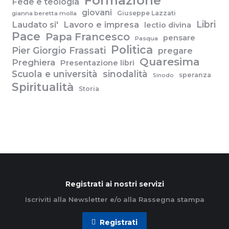
Formazione
Fede e teologia
giovani
Giuseppe Lazzati
gianna beretta molla
Libri
Laudato si'
Lavoro e impresa
lectio divina
Pace
Papa Francesco
pensare
Pasqua
Politica
Pier Giorgio Frassati
pregare
Quaresima
Preghiera
Presentazione libri
Scuola e università
sinodalità
speranza
Sinodo
Spiritualità
Storia
Registrati ai nostri servizi
Iscriviti alla Newsletter e/o alla Rassegna stampa
Registrati