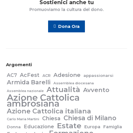
Sostienici anche tu
Promuoviamo la cultura del dono.
Dona Ora
Argomenti
Adesione
AcFest
AC7
appassionarsi
ACR
Armida Barelli
Assemblea diocesana
Attualità
Avvento
Assemblea nazionale
Azione Cattolica
ambrosiana
Azione Cattolica italiana
Chiesa di Milano
Chiesa
Carlo Maria Martini
Estate
Educazione
Europa
Famiglia
Donna