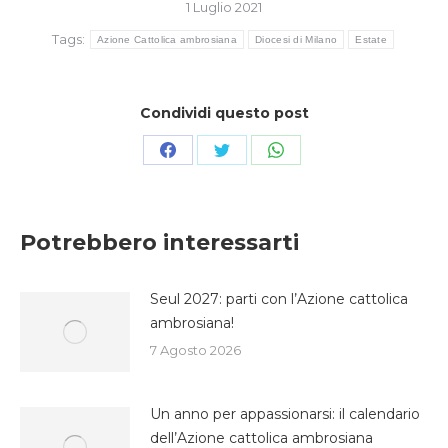
1 Luglio 2021
Tags:
Azione Cattolica ambrosiana
Diocesi di Milano
Estate
Condividi questo post
Condividi
Condividi
Condividi
su
su
su
Facebook
Twitter
WhatsApp
Potrebbero interessarti
Seul 2027: parti con l’Azione cattolica
ambrosiana!
7 Agosto 2026
Un anno per appassionarsi: il calendario
dell’Azione cattolica ambrosiana