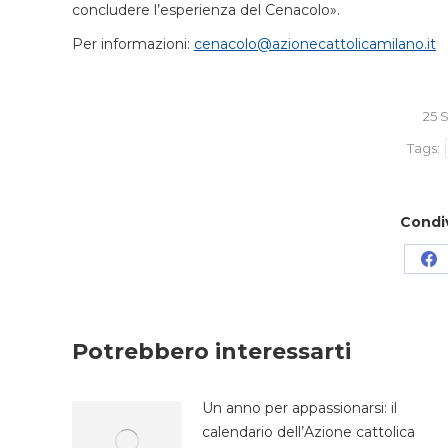
concludere l’esperienza del Cenacolo».
Per informazioni:
cenacolo@azionecattolicamilano.it
25 
Tags:
Condi
Co
su
Fa
Potrebbero interessarti
Un anno per appassionarsi: il
calendario dell’Azione cattolica