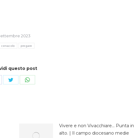
Settembre 2023
cenacolo
pregare
vidi questo post
ndividi
Condividi
Condividi
su
su
cebook
Twitter
WhatsApp
Vivere e non Vivacchiare… Punta in
alto. | Il campo diocesano medie