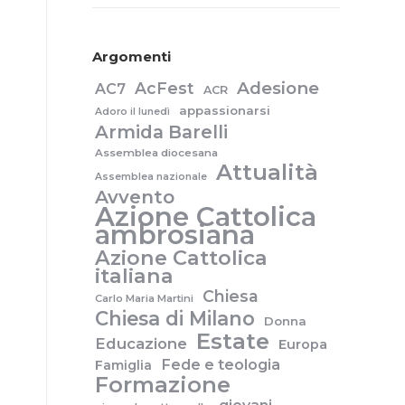
Argomenti
Adesione
AcFest
AC7
ACR
appassionarsi
Adoro il lunedì
Armida Barelli
Assemblea diocesana
Attualità
Assemblea nazionale
Avvento
Azione Cattolica
ambrosiana
Azione Cattolica
italiana
Chiesa
Carlo Maria Martini
Chiesa di Milano
Donna
Estate
Educazione
Europa
Fede e teologia
Famiglia
Formazione