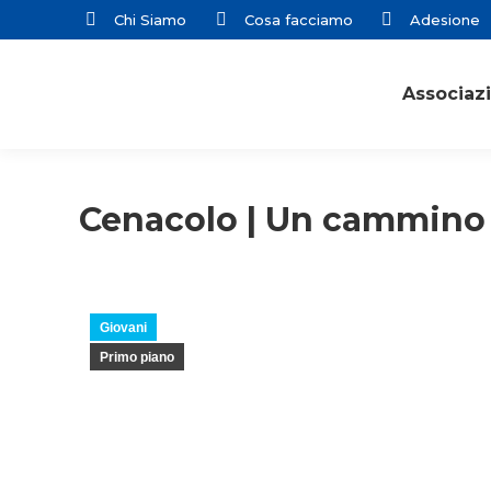
Chi Siamo
Cosa facciamo
Adesione
Associaz
Cenacolo | Un cammino 
Giovani
Primo piano