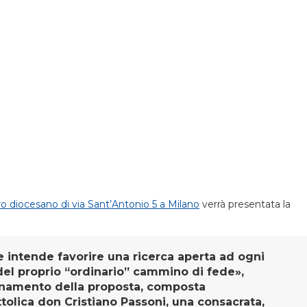
ro diocesano di via Sant’Antonio 5 a Milano
verrà presentata la
 intende favorire una ricerca aperta ad ogni
 del proprio “ordinario” cammino di fede»,
inamento della proposta, composta
ttolica don Cristiano Passoni, una consacrata,