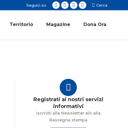
Seguici su:
Cerca:
Cerca
Facebook
Twitter
Instagram
YouTube
page
page
page
page
opens
opens
opens
opens
Territorio
Magazine
Dona Ora
in
in
in
in
new
new
new
new
window
window
window
window
Registrati ai nostri servizi
informativi
Iscriviti alla Newsletter e/o alla
Rassegna stampa