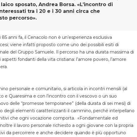
n laico sposato, Andrea Borsa. «L’incontro di
nteressati tra i 20 e i 30 anni circa che
sto percorso».
i 85 anni fa, il Cenacolo non è un’esperienza esclusiva
cesi; viene infatti proposto come uno dei possibili esiti di
azionale del Gruppo Samuele. Il percorso ha una durata massima di
spetti fondanti della vita cristiana: l’amore povero, l’amore
era.
 personale e comunitario, si articola in incontri mensili (al
ento e Quaresima e con l’incontro con il vescovo o un suo
novo delle “promesse temporanee” (della durata di sei mesi) di
 degli elementi caratterizzanti il cammino, perché interpellano
definitivi che ogni vocazione comporta. «Fondamentale ed
noltre il lavoro personale richiesto a ogni giovane con la propria
ficativi da percorrere e anche decidere quando è più opportuno