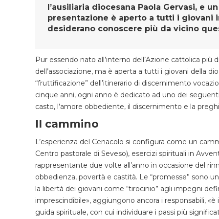
l’ausiliaria diocesana Paola Gervasi, e u
presentazione è aperto a tutti i giovani i
desiderano conoscere più da vicino que
Pur essendo nato all’interno dell’Azione cattolica più d
dell’associazione, ma è aperta a tutti i giovani della dio
“fruttificazione” dell’itinerario di discernimento voc
cinque anni, ogni anno è dedicato ad uno dei seguenti a
casto, l’amore obbediente, il discernimento e la preghi
Il cammino
L’esperienza del Cenacolo si configura come un cammino
Centro pastorale di Seveso), esercizi spirituali in Avv
rappresentante due volte all’anno in occasione del rin
obbedienza, povertà e castità. Le “promesse” sono uno
la libertà dei giovani come “tirocinio” agli impegni 
imprescindibile», aggiungono ancora i responsabili, «è i
guida spirituale, con cui individuare i passi più signi