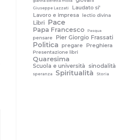
giovani
gianna beretta molla
Laudato si'
Giuseppe Lazzati
Lavoro e impresa
lectio divina
Pace
Libri
Papa Francesco
Pasqua
Pier Giorgio Frassati
pensare
Politica
pregare
Preghiera
Presentazione libri
Quaresima
Scuola e università
sinodalità
Spiritualità
speranza
Storia