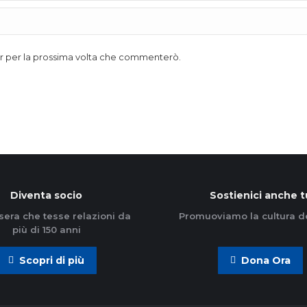
ser per la prossima volta che commenterò.
Diventa socio
Sostienici anche t
sera che tesse relazioni da
Promuoviamo la cultura d
più di 150 anni
Scopri di più
Dona Ora