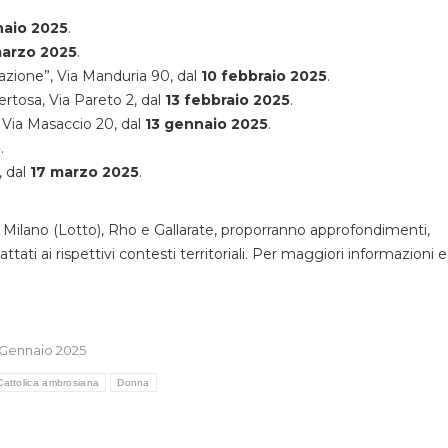
naio 2025
.
marzo 2025
.
tazione”, Via Manduria 90, dal
10 febbraio 2025
.
ertosa, Via Pareto 2, dal
13 febbraio 2025
.
 Via Masaccio 20, dal
13 gennaio 2025
.
5
.
, dal
17 marzo 2025
.
 Milano (Lotto), Rho e Gallarate, proporranno approfondimenti,
ati ai rispettivi contesti territoriali. Per maggiori informazioni e
 Gennaio 2025
Cattolica ambrosiana
Donna