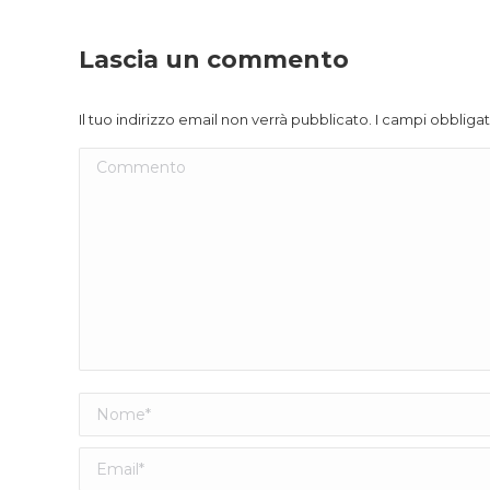
Lascia un commento
Il tuo indirizzo email non verrà pubblicato. I campi obblig
Commento
Nome *
Email *