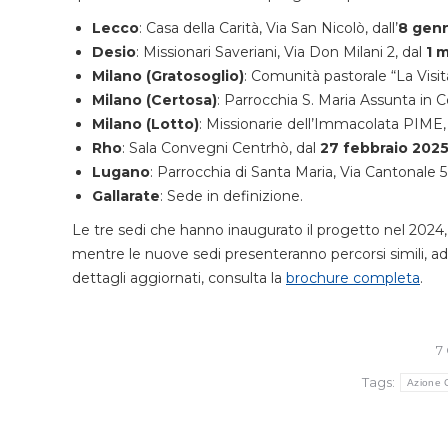
Lecco
: Casa della Carità, Via San Nicolò, dall’
8 gen
Desio
: Missionari Saveriani, Via Don Milani 2, dal
1 
Milano (Gratosoglio)
: Comunità pastorale “La Visi
Milano (Certosa)
: Parrocchia S. Maria Assunta in C
Milano (Lotto)
: Missionarie dell’Immacolata PIME,
Rho
: Sala Convegni Centrhò, dal
27 febbraio 202
Lugano
: Parrocchia di Santa Maria, Via Cantonale 5
Gallarate
: Sede in definizione.
Le tre sedi che hanno inaugurato il progetto nel 2024,
mentre le nuove sedi presenteranno percorsi simili, adatt
dettagli aggiornati, consulta la
brochure completa
.
7
Tags:
Azione 