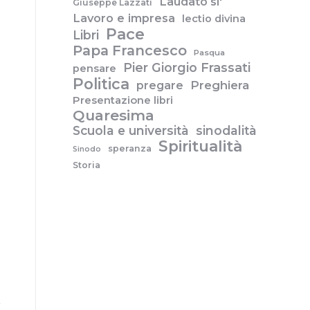
Laudato si'
Giuseppe Lazzati
Lavoro e impresa
lectio divina
Pace
Libri
Papa Francesco
Pasqua
Pier Giorgio Frassati
pensare
Politica
pregare
Preghiera
Presentazione libri
Quaresima
Scuola e università
sinodalità
Spiritualità
speranza
Sinodo
Storia