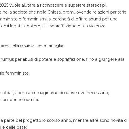
 2025 vuole aiutare a riconoscere e superare stereotipi,
a nella società che nella Chiesa, promuovendo relazioni paritarie
mministe e femminismi, si cercherà di offrire spunti per una
mi legati al potere, alla sopraffazione e alla violenza.
ese, nella società, nelle famiglie;
l’humus per abusi di potere e sopraffazione, fino a giungere alla
gie femministe;
i e solidali, aperti a immaginarne di nuove ove necessario;
zioni donne-uomini.
i già parte del progetto lo scorso anno, mentre altre sono novità di
 e delle date: