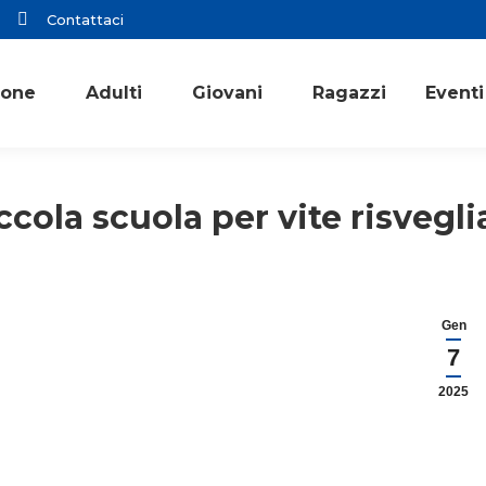
Contattaci
ione
Adulti
Giovani
Ragazzi
Eventi
iccola scuola per vite risveg
Gen
7
2025