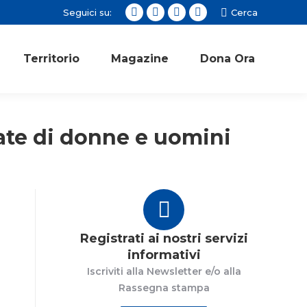
Seguici su:
Cerca:
Cerca
Facebook
Twitter
Instagram
YouTube
page
page
page
page
opens
opens
opens
opens
Territorio
Magazine
Dona Ora
in
in
in
in
new
new
new
new
window
window
window
window
liate di donne e uomini
Registrati ai nostri servizi
informativi
Iscriviti alla Newsletter e/o alla
Rassegna stampa