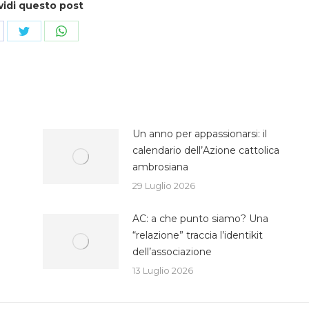
vidi questo post
ndividi
Condividi
Condividi
su
su
cebook
Twitter
WhatsApp
Un anno per appassionarsi: il
calendario dell’Azione cattolica
ambrosiana
29 Luglio 2026
AC: a che punto siamo? Una
“relazione” traccia l’identikit
dell’associazione
13 Luglio 2026