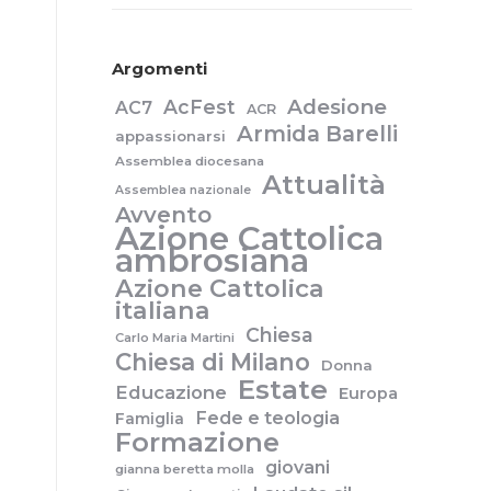
Argomenti
Adesione
AcFest
AC7
ACR
Armida Barelli
appassionarsi
Assemblea diocesana
Attualità
Assemblea nazionale
Avvento
Azione Cattolica
ambrosiana
Azione Cattolica
italiana
Chiesa
Carlo Maria Martini
Chiesa di Milano
Donna
Estate
Educazione
Europa
Fede e teologia
Famiglia
Formazione
giovani
gianna beretta molla