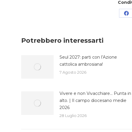
Condi
Co
su
Fa
Potrebbero interessarti
Seul 2027: parti con l’Azione
cattolica ambrosiana!
7 Agosto 2026
Vivere e non Vivacchiare… Punta in
alto. | Il campo diocesano medie
2026
28 Luglio 2026