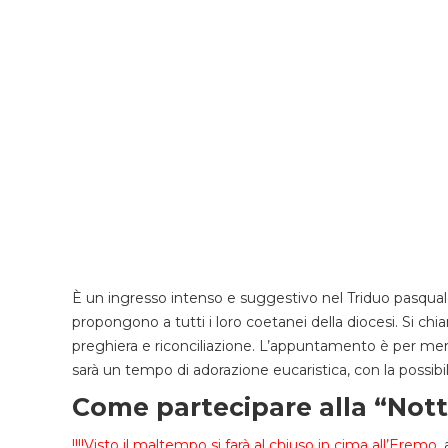
È un ingresso intenso e suggestivo nel Triduo pasquale
propongono a tutti i loro coetanei della diocesi. Si ch
preghiera e riconciliazione. L’appuntamento è per mer
sarà un tempo di adorazione eucaristica, con la possibil
Come partecipare alla “Notte
!!!!Visto il maltempo si farà al chiuso in cima all’Eremo
,