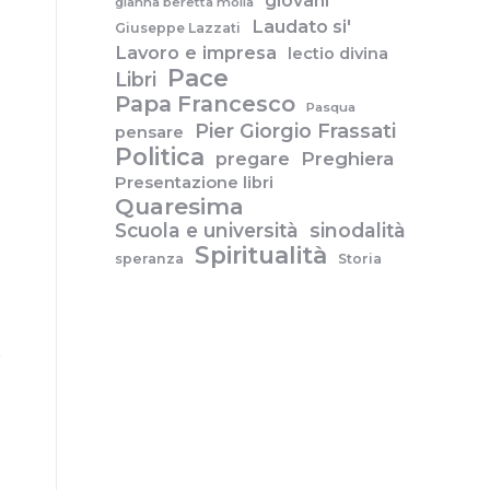
giovani
gianna beretta molla
Laudato si'
Giuseppe Lazzati
Lavoro e impresa
lectio divina
Pace
Libri
Papa Francesco
Pasqua
Pier Giorgio Frassati
pensare
Politica
pregare
Preghiera
Presentazione libri
Quaresima
Scuola e università
sinodalità
Spiritualità
speranza
Storia