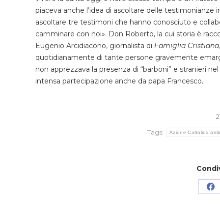
piaceva anche l’idea di ascoltare delle testimonianze in
ascoltare tre testimoni che hanno conosciuto e colla
camminare con noi». Don Roberto, la cui storia è racco
Eugenio Arcidiacono, giornalista di
Famiglia Cristiana
quotidianamente di tante persone gravemente emargin
non apprezzava la presenza di “barboni” e stranieri ne
intensa partecipazione anche da papa Francesco.
2
Tags:
Azione Cattolica am
Condi
Co
su