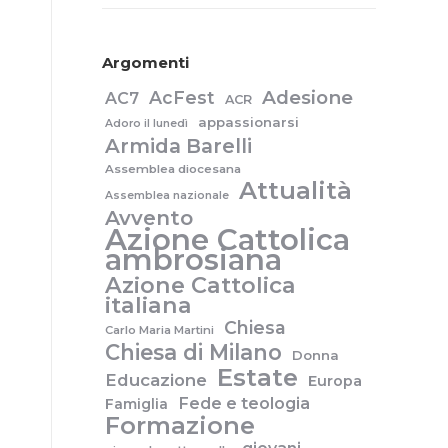
Argomenti
Adesione
AcFest
AC7
ACR
appassionarsi
Adoro il lunedì
Armida Barelli
Assemblea diocesana
Attualità
Assemblea nazionale
Avvento
Azione Cattolica
ambrosiana
Azione Cattolica
italiana
Chiesa
Carlo Maria Martini
Chiesa di Milano
Donna
Estate
Educazione
Europa
Fede e teologia
Famiglia
Formazione