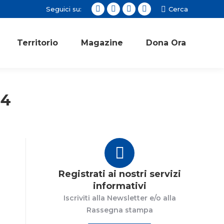
Seguici su:
Cerca:
Cerca
Facebook
Twitter
Instagram
YouTube
page
page
page
page
opens
opens
opens
opens
Territorio
Magazine
Dona Ora
in
in
in
in
new
new
new
new
window
window
window
window
24
Registrati ai nostri servizi
informativi
Iscriviti alla Newsletter e/o alla
Rassegna stampa