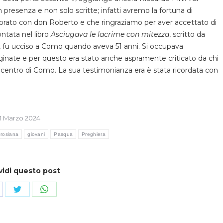
 presenza e non solo scritte; infatti avremo la fortuna di
borato con don Roberto e che ringraziamo per aver accettato di
ntata nel libro
Asciugava le lacrime con mitezza
, scritto da
, fu ucciso a Como quando aveva 51 anni. Si occupava
ate e per questo era stato anche aspramente criticato da chi
l centro di Como. La sua testimonianza era è stata ricordata con
1 Marzo 2024
brosiana
giovani
Pasqua
Preghiera
vidi questo post
ndividi
Condividi
Condividi
su
su