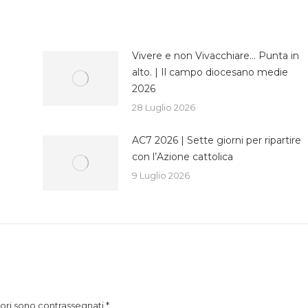
cebook
Twitter
WhatsApp
Vivere e non Vivacchiare… Punta in
alto. | Il campo diocesano medie
2026
28 Luglio 2026
AC7 2026 | Sette giorni per ripartire
con l’Azione cattolica
9 Luglio 2026
atori sono contrassegnati
*