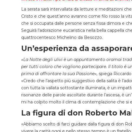
La serata sarà intervallata da letture e meditazioni ch
Cristo e che quest’anno avranno come filo rosso la vit
che si occupata dalle persone senza fissa dimora e ch
Seguirà l’adorazione eucaristica nella bella cappella che 
quattrocentesco Michelino da Besozzo.
Un’esperienza da assaporar
«La Notte degli ulivi è un appuntamento oramai tradiz
per tutti coloro che vogliono partecipare. Il titolo è u
prima di affrontare la sua Passione»,
spiega Riccardo P
«Credo che l’aspetto più suggestivo della salita è l’a
con tutta la vallata sottostante illuminata, è un impat
risonanze delle parole ascoltate durante l’ascesa, è u
mi ha colpito molto il clima di contemplazione che si 
La figura di don Roberto Ma
«Abbiamo scelto di farci guidare dalla figura di don R
vivere la carità oggi e nello stesso tempo è un fratell