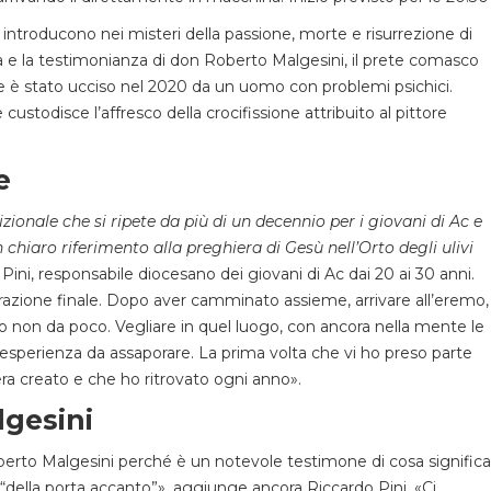
e introducono nei misteri della passione, morte e risurrezione di
a e la testimonianza di don Roberto Malgesini, il prete comasco
e è stato ucciso nel 2020 da un uomo con problemi psichici.
custodisce l’affresco della crocifissione attribuito al pittore
e
ionale che si ripete da più di un decennio per i giovani di Ac e
n chiaro riferimento alla preghiera di Gesù nell’Orto degli ulivi
ini, responsabile diocesano dei giovani di Ac dai 20 ai 30 anni.
dorazione finale. Dopo aver camminato assieme, arrivare all’eremo,
to non da poco. Vegliare in quel luogo, con ancora nella mente le
n’esperienza da assaporare. La prima volta che vi ho preso parte
era creato e che ho ritrovato ogni anno».
lgesini
oberto Malgesini perché è un notevole testimone di cosa significa
o “della porta accanto”», aggiunge ancora Riccardo Pini. «Ci