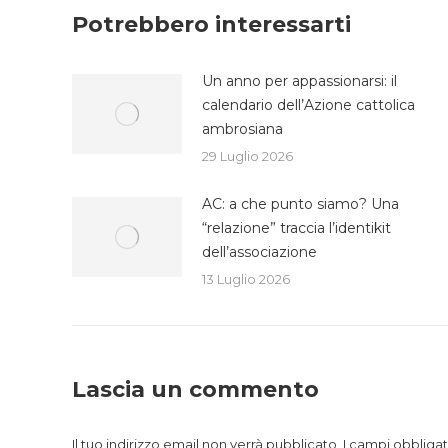
Fa
Potrebbero interessarti
Un anno per appassionarsi: il
calendario dell’Azione cattolica
ambrosiana
29 Luglio 2026
AC: a che punto siamo? Una
“relazione” traccia l’identikit
dell’associazione
13 Luglio 2026
Lascia un commento
Il tuo indirizzo email non verrà pubblicato. I campi obblig