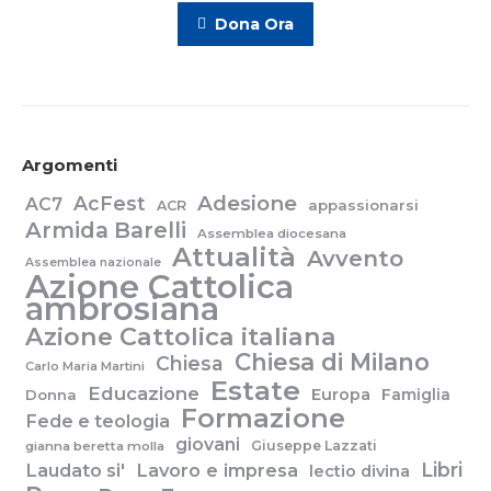
Dona Ora
Argomenti
Adesione
AcFest
AC7
appassionarsi
ACR
Armida Barelli
Assemblea diocesana
Attualità
Avvento
Assemblea nazionale
Azione Cattolica
ambrosiana
Azione Cattolica italiana
Chiesa di Milano
Chiesa
Carlo Maria Martini
Estate
Educazione
Europa
Famiglia
Donna
Formazione
Fede e teologia
giovani
Giuseppe Lazzati
gianna beretta molla
Libri
Laudato si'
Lavoro e impresa
lectio divina