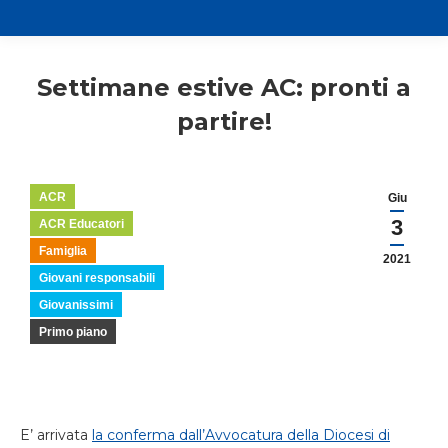
Settimane estive AC: pronti a
partire!
ACR
Giu
3
ACR Educatori
Famiglia
2021
Giovani responsabili
Giovanissimi
Primo piano
E’ arrivata
la conferma dall’Avvocatura della Diocesi di