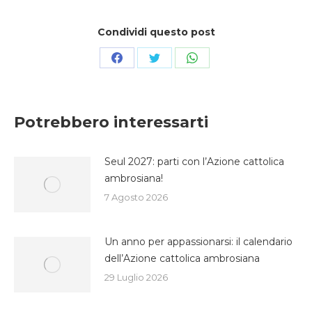
Condividi questo post
Condividi
Condividi
Condividi
su
su
su
Facebook
Twitter
WhatsApp
Potrebbero interessarti
Seul 2027: parti con l’Azione cattolica
ambrosiana!
7 Agosto 2026
Un anno per appassionarsi: il calendario
dell’Azione cattolica ambrosiana
29 Luglio 2026