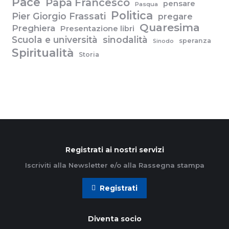
Pace
Papa Francesco
pensare
Pasqua
Politica
Pier Giorgio Frassati
pregare
Quaresima
Preghiera
Presentazione libri
Scuola e università
sinodalità
speranza
Sinodo
Spiritualità
Storia
Registrati ai nostri servizi
Iscriviti alla Newsletter e/o alla Rassegna stampa
Registrati
Diventa socio