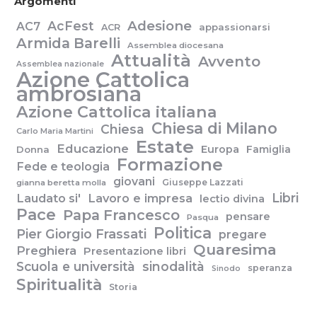
Argomenti
Adesione
AcFest
AC7
appassionarsi
ACR
Armida Barelli
Assemblea diocesana
Attualità
Avvento
Assemblea nazionale
Azione Cattolica
ambrosiana
Azione Cattolica italiana
Chiesa di Milano
Chiesa
Carlo Maria Martini
Estate
Educazione
Europa
Famiglia
Donna
Formazione
Fede e teologia
giovani
Giuseppe Lazzati
gianna beretta molla
Libri
Laudato si'
Lavoro e impresa
lectio divina
Pace
Papa Francesco
pensare
Pasqua
Politica
Pier Giorgio Frassati
pregare
Quaresima
Preghiera
Presentazione libri
Scuola e università
sinodalità
speranza
Sinodo
Spiritualità
Storia