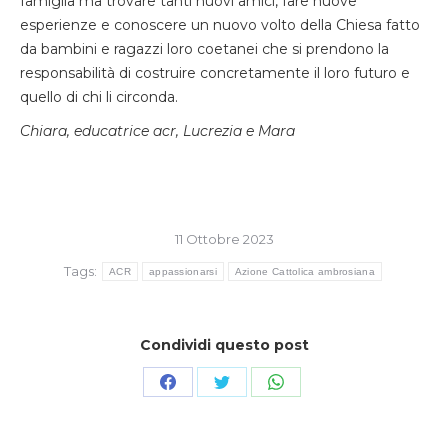
famiglia ma trovare tanti nuovi amici, fare nuove
esperienze e conoscere un nuovo volto della Chiesa fatto
da bambini e ragazzi loro coetanei che si prendono la
responsabilità di costruire concretamente il loro futuro e
quello di chi li circonda.
Chiara, educatrice acr, Lucrezia e Mara
11 Ottobre 2023
Tags:
ACR
appassionarsi
Azione Cattolica ambrosiana
Condividi questo post
Condividi
Condividi
Condividi
su
su
su