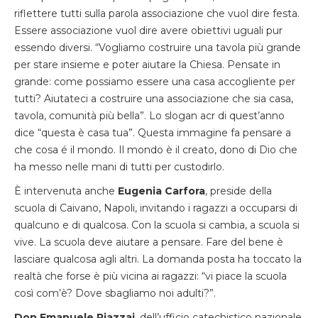
riflettere tutti sulla parola associazione che vuol dire festa.
Essere associazione vuol dire avere obiettivi uguali pur
essendo diversi. “Vogliamo costruire una tavola più grande
per stare insieme e poter aiutare la Chiesa. Pensate in
grande: come possiamo essere una casa accogliente per
tutti? Aiutateci a costruire una associazione che sia casa,
tavola, comunità più bella”. Lo slogan acr di quest’anno
dice “questa è casa tua”. Questa immagine fa pensare a
che cosa é il mondo. Il mondo è il creato, dono di Dio che
ha messo nelle mani di tutti per custodirlo.
È intervenuta anche
Eugenia Carfora
, preside della
scuola di Caivano, Napoli, invitando i ragazzi a occuparsi di
qualcuno e di qualcosa. Con la scuola si cambia, a scuola si
vive. La scuola deve aiutare a pensare. Fare del bene è
lasciare qualcosa agli altri. La domanda posta ha toccato la
realtà che forse è più vicina ai ragazzi: “vi piace la scuola
così com’è? Dove sbagliamo noi adulti?”.
Don Emanuele Piazzai
, dell’ufficio catechistico nazionale,