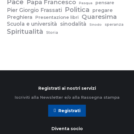
Pace
Papa Francesco
pensare
Pasqua
Politica
Pier Giorgio Frassati
pregare
Quaresima
Preghiera
Presentazione libri
Scuola e università
sinodalità
speranza
Sinodo
Spiritualità
Storia
Registrati ai nostri servizi
Iscriviti alla Newsletter e/o alla Rassegna stampa
Registrati
Diventa socio