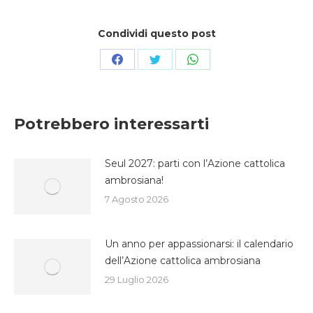
Condividi questo post
Condividi
Condividi
Condividi
su
su
su
Facebook
Twitter
WhatsApp
Potrebbero interessarti
Seul 2027: parti con l’Azione cattolica
ambrosiana!
7 Agosto 2026
Un anno per appassionarsi: il calendario
dell’Azione cattolica ambrosiana
29 Luglio 2026