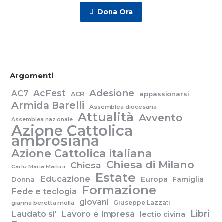
Dona Ora
Argomenti
Adesione
AcFest
AC7
appassionarsi
ACR
Armida Barelli
Assemblea diocesana
Attualità
Avvento
Assemblea nazionale
Azione Cattolica
ambrosiana
Azione Cattolica italiana
Chiesa di Milano
Chiesa
Carlo Maria Martini
Estate
Educazione
Europa
Famiglia
Donna
Formazione
Fede e teologia
giovani
Giuseppe Lazzati
gianna beretta molla
Libri
Laudato si'
Lavoro e impresa
lectio divina