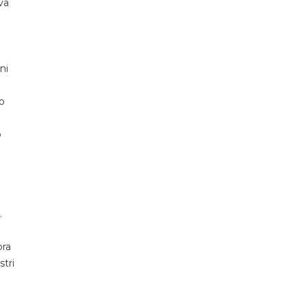
va
ni
o
o
.
ora
stri