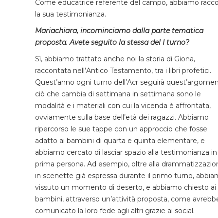
Come educatrice referente del campo, abbiamo racco
la sua testimonianza.
Mariachiara, incominciamo dalla parte tematica
proposta. Avete seguito la stessa del I turno?
Sì, abbiamo trattato anche noi la storia di Giona,
raccontata nell’Antico Testamento, tra i libri profetici.
Quest’anno ogni turno dell’Acr seguirà quest’argomen
ciò che cambia di settimana in settimana sono le
modalità e i materiali con cui la vicenda è affrontata,
ovviamente sulla base dell’età dei ragazzi. Abbiamo
ripercorso le sue tappe con un approccio che fosse
adatto ai bambini di quarta e quinta elementare, e
abbiamo cercato di lasciar spazio alla testimonianza in
prima persona. Ad esempio, oltre alla drammatizzazio
in scenette già espressa durante il primo turno, abbi
vissuto un momento di deserto, e abbiamo chiesto ai
bambini, attraverso un’attività proposta, come avrebb
comunicato la loro fede agli altri grazie ai social.