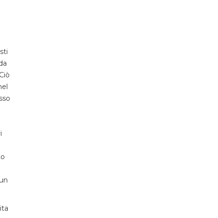
sti
da
Ciò
nel
sso
i
to
 un
ita