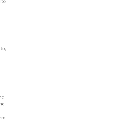
lto
to,
ne
amo
ero