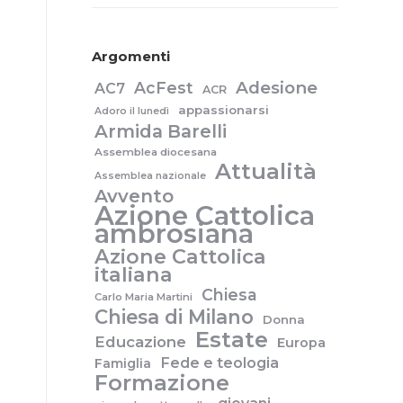
Argomenti
Adesione
AcFest
AC7
ACR
appassionarsi
Adoro il lunedì
Armida Barelli
Assemblea diocesana
Attualità
Assemblea nazionale
Avvento
Azione Cattolica
ambrosiana
Azione Cattolica
italiana
Chiesa
Carlo Maria Martini
Chiesa di Milano
Donna
Estate
Educazione
Europa
Fede e teologia
Famiglia
Formazione