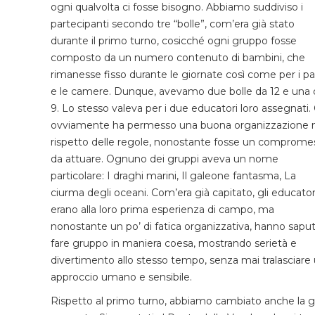
ogni qualvolta ci fosse bisogno. Abbiamo suddiviso i
partecipanti secondo tre “bolle”, com’era già stato
durante il primo turno, cosicché ogni gruppo fosse
composto da un numero contenuto di bambini, che
rimanesse fisso durante le giornate così come per i pa
e le camere. Dunque, avevamo due bolle da 12 e una 
9. Lo stesso valeva per i due educatori loro assegnati. 
ovviamente ha permesso una buona organizzazione 
rispetto delle regole, nonostante fosse un comprome
da attuare. Ognuno dei gruppi aveva un nome
particolare: I draghi marini, Il galeone fantasma, La
ciurma degli oceani. Com’era già capitato, gli educator
erano alla loro prima esperienza di campo, ma
nonostante un po’ di fatica organizzativa, hanno sapu
fare gruppo in maniera coesa, mostrando serietà e
divertimento allo stesso tempo, senza mai tralasciare
approccio umano e sensibile.
Rispetto al primo turno, abbiamo cambiato anche la g