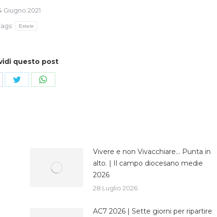
4 Giugno 2021
Tags:
Estate
vidi questo post
ndividi
Condividi
Condividi
su
su
cebook
Twitter
WhatsApp
Vivere e non Vivacchiare… Punta in
alto. | Il campo diocesano medie
2026
28 Luglio 2026
AC7 2026 | Sette giorni per ripartire