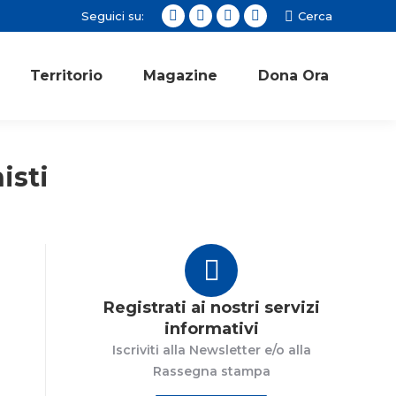
Seguici su:
Cerca:
Cerca
Facebook
Twitter
Instagram
YouTube
page
page
page
page
opens
opens
opens
opens
Territorio
Magazine
Dona Ora
in
in
in
in
new
new
new
new
window
window
window
window
isti
Registrati ai nostri servizi
informativi
Iscriviti alla Newsletter e/o alla
Rassegna stampa