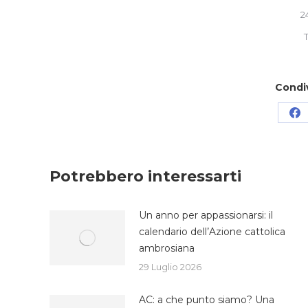
2
Condi
Co
su
Fa
Potrebbero interessarti
Un anno per appassionarsi: il
calendario dell’Azione cattolica
ambrosiana
29 Luglio 2026
AC: a che punto siamo? Una