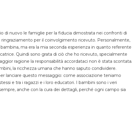
o di nuovo le famiglie per la fiducia dimostrata nei confronti di
i ringraziamento per il coinvolgimento ricevuto. Personalmente,
o bambina, ma era la mia seconda esperienza in quanto referente
catrice. Quindi sono grata di ciò che ho ricevuto, specialmente
maggior ragione la responsabilità accordataci non è stata scontata
bambini, la ricchezza umana che hanno saputo condividere.
e per lanciare questo messaggio: come associazione teniamo
tessi e tra i ragazzi e i loro educatori. I bambini sono i veri
 sempre, anche con la cura dei dettagli, perché ogni campo sia