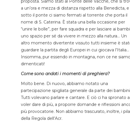
proposta. Siamo stati al Ponte delle Vacche, che si tro
a un’ora e mezza di distanza rispetto alla Benedicta, e
sotto il ponte ci siamo fermati al torrente che porta il
nome di S. Caterina. È stata una bella occasione per
“unire le bolle”, per fare squadra e per lasciare ai bambi
uno spazio per sé da vivere in mezzo alla natura… Un
altro momento divertente vissuto tutti insieme è stat
guardare la partita degli Europei in cui giocava l’Italia…
Insomma, pur essendo in montagna, non ce ne siam
dimenticati!
Come sono andati i momenti di preghiera?
Molto bene. Di nuovo, abbiamo notato una
partecipazione spigliata generale da parte dei bambini
Tutti volevano parlare e cantare. E ciò ci ha spronato a
voler dare di più, a proporre domande e riflessioni anc
più provocatorie. Non abbiamo trascurato, inoltre, i pila
della Regola dell’Acr.