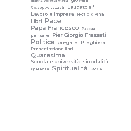
giovani
gianna beretta molla
Laudato si'
Giuseppe Lazzati
Lavoro e impresa
lectio divina
Pace
Libri
Papa Francesco
Pasqua
Pier Giorgio Frassati
pensare
Politica
pregare
Preghiera
Presentazione libri
Quaresima
Scuola e università
sinodalità
Spiritualità
speranza
Storia