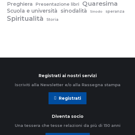
Quaresima
Preghiera
Presentazione libri
Scuola e università
sinodalità
speranza
Sinodo
Spiritualità
Storia
Registrati ai nostri servizi
Iscriviti alla Newsletter e/o alla Rassegna stampa
Registrati
Diventa socio
Una tessera che tesse relazioni da più di 150 anni