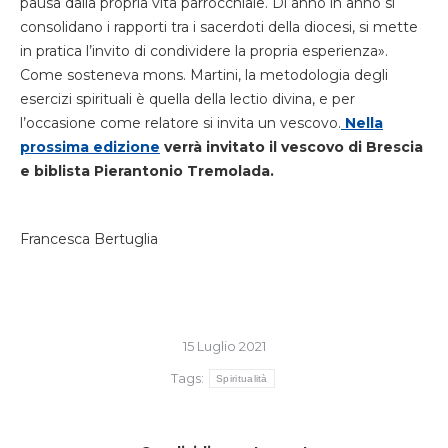
pausa dalla propria vita parrocchiale. Di anno in anno si
consolidano i rapporti tra i sacerdoti della diocesi, si mette
in pratica l’invito di condividere la propria esperienza».
Come sosteneva mons. Martini, la metodologia degli
esercizi spirituali è quella della lectio divina, e per
l’occasione come relatore si invita un vescovo.
Nella
prossima edizione
verrà invitato il vescovo di Brescia
e biblista Pierantonio Tremolada.
Francesca Bertuglia
15 Luglio 2021
Tags:
Spiritualità