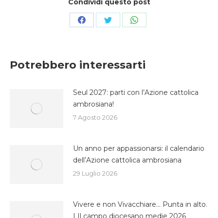
Condividi questo post
Condividi
Condividi
Condividi
su
su
su
Facebook
Twitter
WhatsApp
Potrebbero interessarti
Seul 2027: parti con l’Azione cattolica
ambrosiana!
7 Agosto 2026
Un anno per appassionarsi: il calendario
dell’Azione cattolica ambrosiana
29 Luglio 2026
Vivere e non Vivacchiare… Punta in alto.
| Il campo diocesano medie 2026