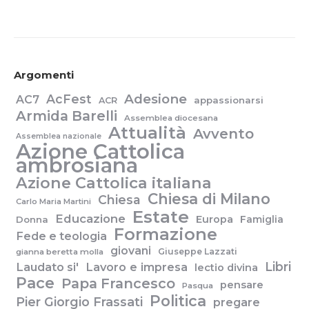
Argomenti
Adesione
AcFest
AC7
appassionarsi
ACR
Armida Barelli
Assemblea diocesana
Attualità
Avvento
Assemblea nazionale
Azione Cattolica
ambrosiana
Azione Cattolica italiana
Chiesa di Milano
Chiesa
Carlo Maria Martini
Estate
Educazione
Europa
Famiglia
Donna
Formazione
Fede e teologia
giovani
Giuseppe Lazzati
gianna beretta molla
Libri
Laudato si'
Lavoro e impresa
lectio divina
Pace
Papa Francesco
pensare
Pasqua
Politica
Pier Giorgio Frassati
pregare