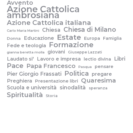
Avvento
Azione Cattolica
ambrosiana
Azione Cattolica italiana
Chiesa di Milano
Chiesa
Carlo Maria Martini
Estate
Educazione
Europa
Famiglia
Donna
Formazione
Fede e teologia
giovani
Giuseppe Lazzati
gianna beretta molla
Libri
Laudato si'
Lavoro e impresa
lectio divina
Pace
Papa Francesco
pensare
Pasqua
Politica
Pier Giorgio Frassati
pregare
Quaresima
Preghiera
Presentazione libri
Scuola e università
sinodalità
speranza
Spiritualità
Storia