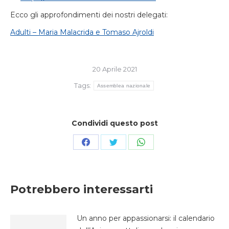
Ecco gli approfondimenti dei nostri delegati:
Adulti – Maria Malacrida e Tomaso Ajroldi
20 Aprile 2021
Tags:
Assemblea nazionale
Condividi questo post
Condividi
Condividi
Condividi
su
su
su
Facebook
Twitter
WhatsApp
Potrebbero interessarti
Un anno per appassionarsi: il calendario