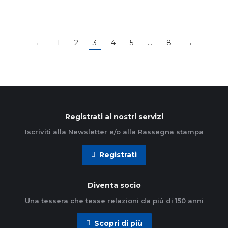
←
1
2
3
4
5
…
8
→
Registrati ai nostri servizi
Iscriviti alla Newsletter e/o alla Rassegna stampa
Registrati
Diventa socio
Una tessera che tesse relazioni da più di 150 anni
Scopri di più