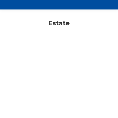
Estate
Adulti
Consigli di lettura
Gruppo teologico
Primo piano
Un’immersione profonda
nell’umanità