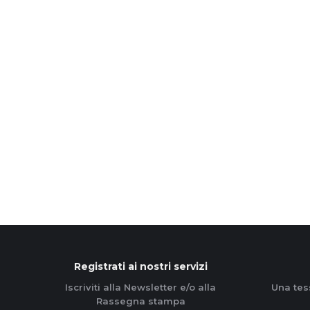
«Essere grati, essere semplici, essere
numerosi ed essere incisivi». È la consegna
dell’arcivescovo Mario Delpini intervenuto il 13
marzo all’Assemblea ragionale lombarda
dell’Azione cattolica.
Leggi di più
Registrati ai nostri servizi
Iscriviti alla Newsletter e/o alla
Una tes
Rassegna stampa