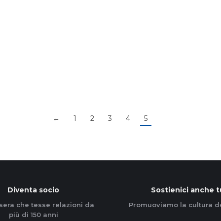
←
1
2
3
4
5
Diventa socio
Sostienici anche t
sera che tesse relazioni da
Promuoviamo la cultura d
più di 150 anni