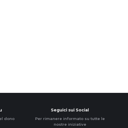
u
Seguici sui Social
el dono
Per rimanere informato su tutte le
nostre iniziative