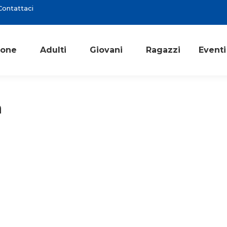
ontattaci
ione
Adulti
Giovani
Ragazzi
Eventi
a
Consigli di lettura