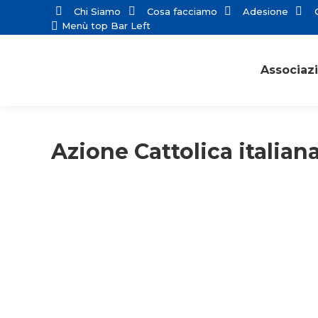
Chi Siamo
Cosa facciamo
Adesione
C
Menù top Bar Left
Associaz
Azione Cattolica italian
Comunicati stampa
Primo piano