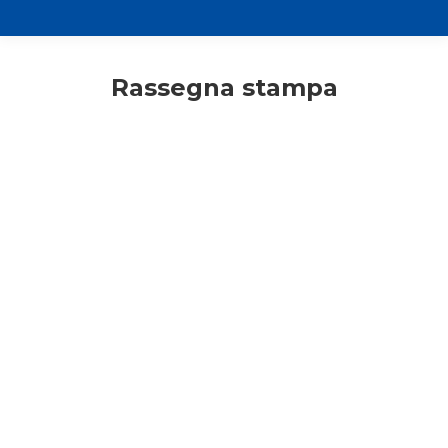
Rassegna stampa
Comunicati stampa
Consigli di lettura
Primo piano
Rassegna stampa
“Scegliere l’Europa” il nuovo libro di
Gianni Borsa