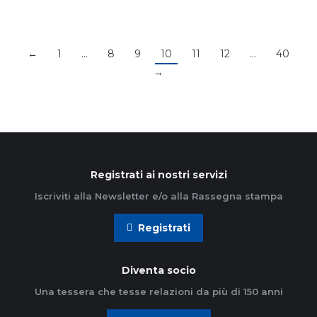
←
1
…
8
9
10
11
12
…
40
→
Registrati ai nostri servizi
Iscriviti alla Newsletter e/o alla Rassegna stampa
Registrati
Diventa socio
Una tessera che tesse relazioni da più di 150 anni