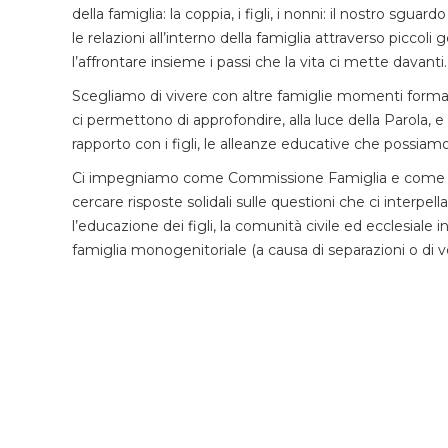
della famiglia: la coppia, i figli, i nonni: il nostro sgua
le relazioni all’interno della famiglia attraverso piccoli 
l’affrontare insieme i passi che la vita ci mette davanti.
Scegliamo di vivere con altre famiglie momenti formativi
ci permettono di approfondire, alla luce della Parola, e d
rapporto con i figli, le alleanze educative che possiam
Ci impegniamo come Commissione Famiglia e come fami
cercare risposte solidali sulle questioni che ci interpell
l’educazione dei figli, la comunità civile ed ecclesiale in 
famiglia monogenitoriale (a causa di separazioni o di v
ACR
Adulti