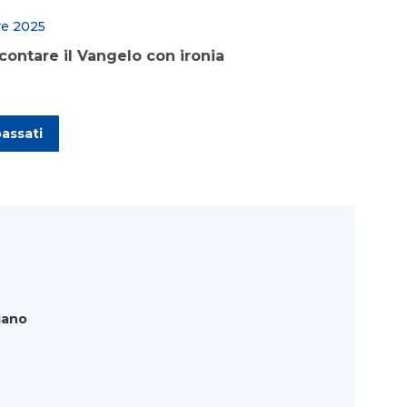
re 2025
contare il Vangelo con ironia
passati
iano
Adulti