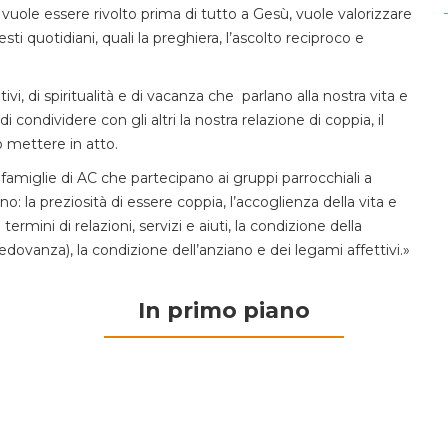
rdo vuole essere rivolto prima di tutto a Gesù, vuole valorizzare
gesti quotidiani, quali la preghiera, l’ascolto reciproco e
, di spiritualità e di vacanza che parlano alla nostra vita e
i condividere con gli altri la nostra relazione di coppia, il
o mettere in atto.
glie di AC che partecipano ai gruppi parrocchiali a
ano: la preziosità di essere coppia, l’accoglienza della vita e
termini di relazioni, servizi e aiuti, la condizione della
edovanza), la condizione dell’anziano e dei legami affettivi.»
In primo piano
Adulti
Consigli di lettura