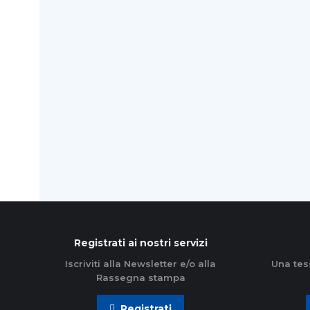
caratterizzano la vita dell’Azione Cattolica
Ambrosiana. Provengono dai gruppi territoriali
(presenti nelle parrocchie, nelle comunità
pastorali, nei decanati,…
Leggi di più
Registrati ai nostri servizi
Iscriviti alla Newsletter e/o alla
Una tes
Rassegna stampa
Registrati