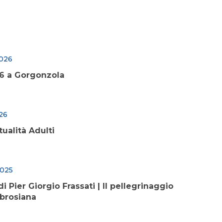
2026
26 a Gorgonzola
26
tualità Adulti
2025
i Pier Giorgio Frassati | Il pellegrinaggio
mbrosiana