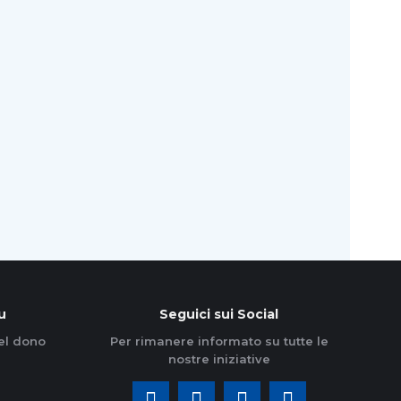
energia che precede i grandi inizi. Torna…
Leggi di più
u
Seguici sui Social
el dono
Per rimanere informato su tutte le
nostre iniziative