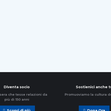
sguardo sul cammino intrapreso. La bozza di
documento assembleare – All’alba, sulla…
Leggi di più
Diventa socio
Sostienici anche t
sera che tesse relazioni da
Promuoviamo la cultura d
più di 150 anni
Scopri di più
Dona Ora